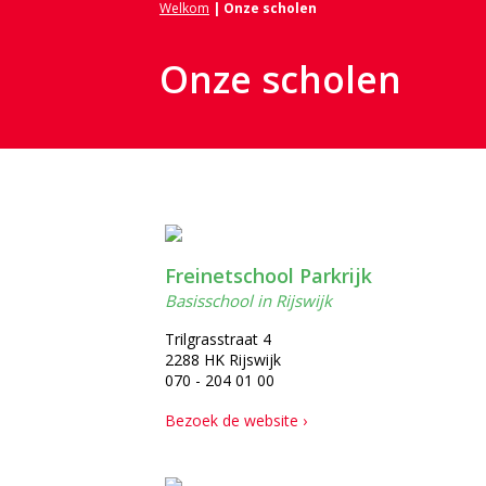
Welkom
| Onze scholen
Onze scholen
Freinetschool Parkrijk
Basisschool in Rijswijk
Trilgrasstraat 4
2288 HK Rijswijk
070 - 204 01 00
Bezoek de website ›