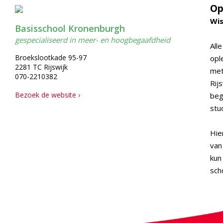
Op
Wis
Basisschool Kronenburgh
gespecialiseerd in meer- en hoogbegaafdheid
Alle
Broekslootkade 95-97
opl
2281 TC Rijswijk
met
070-2210382
Rij
Bezoek de website ›
beg
stu
Hie
van
kun
sch