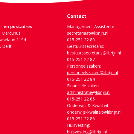
Contact
- en postadres
Management Assistente:
 Mercurius
secretariaat@librijn.nl
wselaan 119d
015-251 22 80
 Delft
Bestuurssecretaris:
bestuurssecretaris@librijn.nl
015-251 22 87
Personeelszaken:
personeelszaken@librijn.nl
015-251 22 84
Financiële zaken:
administratie@librijn.nl
015-251 22 85
Onderwijs & Kwaliteit:
onderwijs-kwaliteit@librijn.nl
015-251 22 86
Huisvesting:
huisvesting@librijn.nl