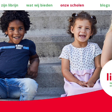
 zijn librijn
wat wij bieden
onze scholen
blogs