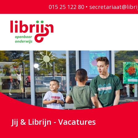
015 25 122 80 •
secretariaat@libri
Jij & Librijn - Vacatures