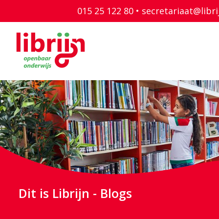
015 25 122 80 •
secretariaat@libri
Dit is Librijn - Blogs